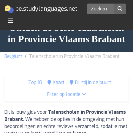
be.studylanguages.net
Ontdek de beste Taalscholen
in Provincie Vlaams Brabant
Belgium
Talenscholen in Provincie Vlaams Brabant
Top 10
Kaart
Bij mij in de buurt
Filter op locatie
Dit is jouw gids voor
Talenscholen in Provincie Vlaams
Brabant
. We hebben de opties in de omgeving met hun
beoordelingen en echte reviews verzameld, zodat je met