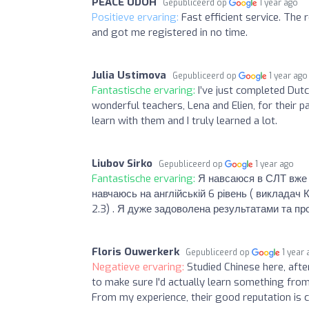
PEACE UDOH
Gepubliceerd op
1 year ago
Positieve ervaring:
Fast efficient service. The
and got me registered in no time.
Julia Ustimova
Gepubliceerd op
1 year ago
Fantastische ervaring:
I’ve just completed Dutc
wonderful teachers, Lena and Elien, for their p
learn with them and I truly learned a lot.
Liubov Sirko
Gepubliceerd op
1 year ago
Fantastische ervaring:
Я навсаюся в СЛТ вже 
навчаюсь на англійській 6 рівень ( викладач
2.3) . Я дуже задоволена результатами та пр
Floris Ouwerkerk
Gepubliceerd op
1 year
Negatieve ervaring:
Studied Chinese here, afte
to make sure I'd actually learn something from
From my experience, their good reputation is 