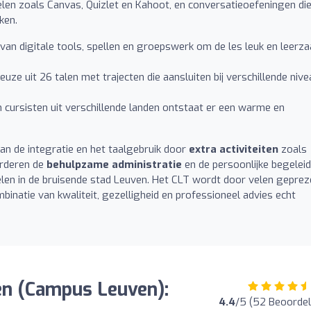
delen zoals Canvas, Quizlet en Kahoot, en conversatieoefeningen di
ken.
van digitale tools, spellen en groepswerk om de les leuk en leerz
uze uit 26 talen met trajecten die aansluiten bij verschillende niv
 cursisten uit verschillende landen ontstaat er een warme en
aan de integratie en het taalgebruik door
extra activiteiten
zoals
arderen de
behulpzame administratie
en de persoonlijke begelei
oelen in de bruisende stad Leuven. Het CLT wordt door velen gepre
binatie van kwaliteit, gezelligheid en professioneel advies echt
en (Campus Leuven):
4.4
/5 (52 Beoordel