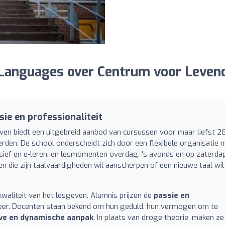
Languages over Centrum voor Leven
ie en professionaliteit
ven biedt een uitgebreid aanbod van cursussen voor maar liefst 2
erden. De school onderscheidt zich door een flexibele organisatie 
nsief en e-leren, en lesmomenten overdag, 's avonds en op zaterda
en die zijn taalvaardigheden wil aanscherpen of een nieuwe taal wil
waliteit van het lesgeven. Alumnis prijzen de
passie en
eer. Docenten staan bekend om hun geduld, hun vermogen om te
eve en dynamische aanpak
. In plaats van droge theorie, maken ze