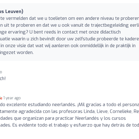
us Leuven)
 te vermelden dat we u toelieten om een andere niveau te proberen
uit te proberen en dat we u ook vanuit de trajectbegeleiding eerli
nge ervaring? U bent reeds in contact met onze didactisch
tuatie waarin u zich bevindt door uw zelfstudie probeerde te kadere
in onze visie dat wat wij aanleren ook onmiddellijk in de praktijk in
ingezet worden.
go
ch!
1 year ago
ido excelente estudiando neerlandés. ¡Mil gracias a todo el persona
itamente agradecida con las profesoras Linda, Lieve, Cornelieke, R
idades que organizan para practicar Neerlandés y los cursos
dades. Es evidente todo el trabajo y esfuerzo que hay detrás de to