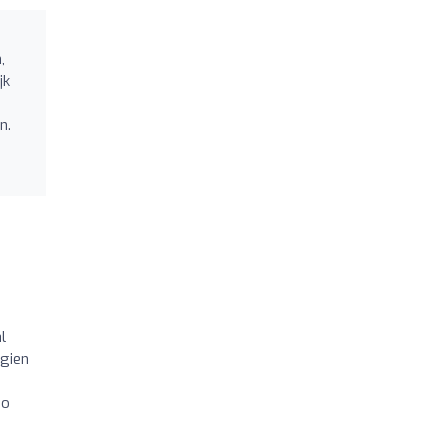
,
jk
n.
l
egien
do