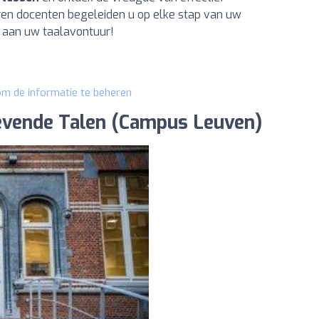
ren docenten begeleiden u op elke stap van uw
in aan uw taalavontuur!
 om de informatie te beheren
evende Talen (Campus Leuven)