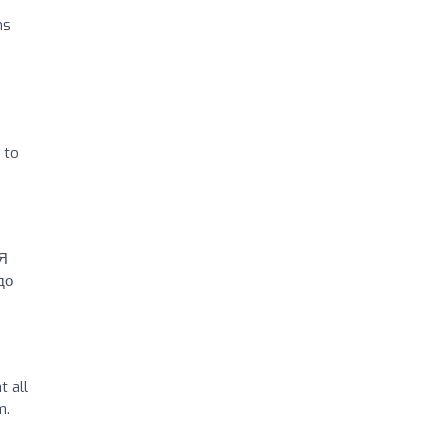
ns
 to
 Я
до
t all
m.