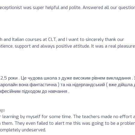
 receptionist was super helpful and polite. Answered all our questio
h and Italian courses at CLT, and I want to sincerely thank our
atience, support and always positive attitude. It was a real pleasure
2,5 роки . Це чудова школа з дуже високим рівнем викладання .
 Каролайн вона фантастична ) та на нідерландський ( вже дійшла 
офесійним підходом до навчання .
 ago
r learning by myself for some time. The teachers made no effort a
 them. They even failed to alert me this was going to be a proble
completely undeserved.