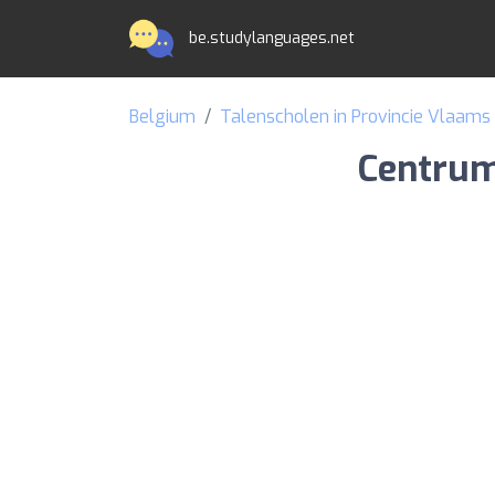
be.studylanguages.net
Belgium
Talenscholen in Provincie Vlaams
Centrum