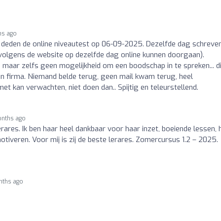
hs ago
) deden de online niveautest op 06-09-2025. Dezelfde dag schreve
 volgens de website op dezelfde dag online kunnen doorgaan).
 maar zelfs geen mogelijkheid om een boodschap in te spreken... d
een firma. Niemand belde terug, geen mail kwam terug, heel
met kan verwachten, niet doen dan.. Spijtig en teleurstellend.
onths ago
lerares. Ik ben haar heel dankbaar voor haar inzet, boeiende lessen, 
motiveren. Voor mij is zij de beste lerares. Zomercursus 1.2 – 2025.
nths ago