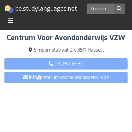
be.studylanguages.net
Talenscholen in Hasselt
Centrum Voor Avondonderwijs VZW
Simpernelstraat 27, 3511, Hasselt
03 292 33 30
info@centrumvooravondonderwijs.be