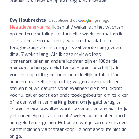
zonder te studenten op de hoogte de brengen
Evy Houbrechts
Gepubliceerd op
1 year ago
Negatieve ervaring:
Ik ben al 7 weken aan het wachten
op een terugbetaling. Ik stuur elke week een mail en ik
krijg steeds een mail terug waarin staat dat mijn
terugbetaling zo snel mogelijk zal worden uitgevoerd,
dit al 7 weken lang. Als ik deze reviews lees,
krantenartikelen en andere klachten zijn er 100derde
mensen die hun geld niet terug krijgen. Je schrijf je in
voor een opleiding en moet onmiddellijk betalen. Dan
annuleren zij zelf de opleiding wegens overmacht en
stellen nieuwe datums voor. Wanneer die niet uitkomt
voor u, zal er eerst een onderzoek gebeuren om te kijken
of je dan wel in aanmerking komt om je geld terug te
krijgen. In veel gevallen wordt je vanaf dan aan het lijntje
gehouden. Bij mij is dat nu al 7 weken, vele hebben nooit
hun geld terug gezien. Het beste wat je kan doen, is een
klacht indienen via testaankoop. Je bent absolute niet de
enige.