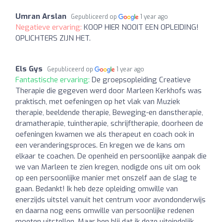
Umran Arslan
Gepubliceerd op
1 year ago
Negatieve ervaring:
KOOP HIER NOOIT EEN OPLEIDING!
OPLICHTERS ZIJN HET.
Els Gys
Gepubliceerd op
1 year ago
Fantastische ervaring:
De groepsopleiding Creatieve
Therapie die gegeven werd door Marleen Kerkhofs was
praktisch, met oefeningen op het vlak van Muziek
therapie, beeldende therapie, Beweging-en danstherapie,
dramatherapie, tuintherapie, schrijftherapie, doorheen de
oefeningen kwamen we als therapeut en coach ook in
een veranderingsproces. En kregen we de kans om
elkaar te coachen. De openheid en persoonlijke aanpak die
we van Marleen te zien kregen, nodigde ons uit om ook
op een persoonlijke manier met onszelf aan de slag te
gaan. Bedankt! Ik heb deze opleiding omwille van
enerzijds uitstel vanuit het centrum voor avondonderwijs
en daarna nog eens omwille van persoonlijke redenen
moeten uitstellen. Maar ben blij dat ik deze uiteindelijk