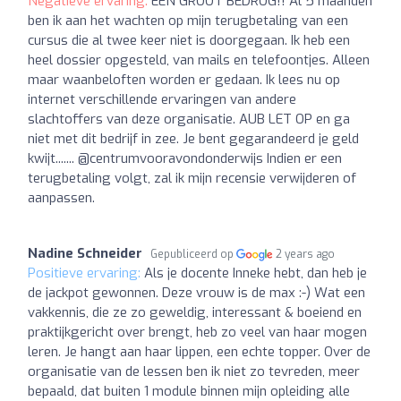
Negatieve ervaring:
EEN GROOT BEDROG!! Al 5 maanden
ben ik aan het wachten op mijn terugbetaling van een
cursus die al twee keer niet is doorgegaan. Ik heb een
heel dossier opgesteld, van mails en telefoontjes. Alleen
maar waanbeloften worden er gedaan. Ik lees nu op
internet verschillende ervaringen van andere
slachtoffers van deze organisatie. AUB LET OP en ga
niet met dit bedrijf in zee. Je bent gegarandeerd je geld
kwijt....... @centrumvooravondonderwijs Indien er een
terugbetaling volgt, zal ik mijn recensie verwijderen of
aanpassen.
Nadine Schneider
Gepubliceerd op
2 years ago
Positieve ervaring:
Als je docente Inneke hebt, dan heb je
de jackpot gewonnen. Deze vrouw is de max :-) Wat een
vakkennis, die ze zo geweldig, interessant & boeiend en
praktijkgericht over brengt, heb zo veel van haar mogen
leren. Je hangt aan haar lippen, een echte topper. Over de
organisatie van de lessen ben ik niet zo tevreden, meer
bepaald, dat buiten 1 module binnen mijn opleiding alle