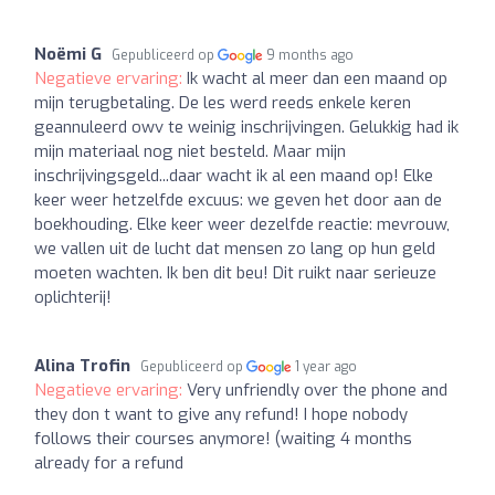
Noëmi G
Gepubliceerd op
9 months ago
Negatieve ervaring:
Ik wacht al meer dan een maand op
mijn terugbetaling. De les werd reeds enkele keren
geannuleerd owv te weinig inschrijvingen. Gelukkig had ik
mijn materiaal nog niet besteld. Maar mijn
inschrijvingsgeld...daar wacht ik al een maand op! Elke
keer weer hetzelfde excuus: we geven het door aan de
boekhouding. Elke keer weer dezelfde reactie: mevrouw,
we vallen uit de lucht dat mensen zo lang op hun geld
moeten wachten. Ik ben dit beu! Dit ruikt naar serieuze
oplichterij!
Alina Trofin
Gepubliceerd op
1 year ago
Negatieve ervaring:
Very unfriendly over the phone and
they don t want to give any refund! I hope nobody
follows their courses anymore! (waiting 4 months
already for a refund