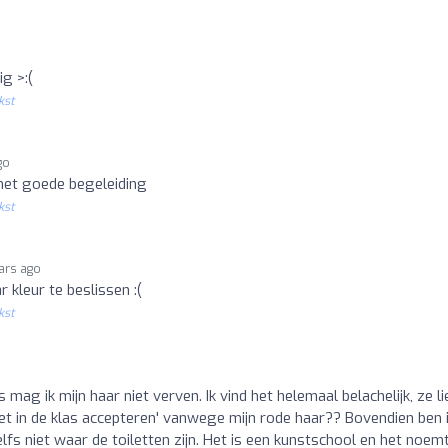
g >:(
kst
go
met goede begeleiding
kst
ars ago
 kleur te beslissen :(
kst
ag ik mijn haar niet verven. Ik vind het helemaal belachelijk, ze li
niet in de klas accepteren' vanwege mijn rode haar?? Bovendien ben 
elfs niet waar de toiletten zijn. Het is een kunstschool en het noem