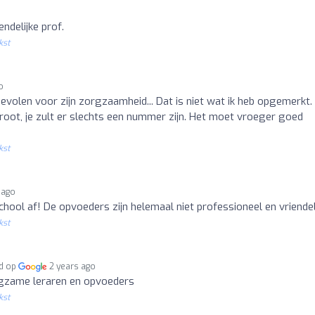
endelijke prof.
kst
o
volen voor zijn zorgzaamheid... Dat is niet wat ik heb opgemerkt.
groot, je zult er slechts een nummer zijn. Het moet vroeger goed
kst
 ago
chool af! De opvoeders zijn helemaal niet professioneel en vriendel
kst
rd op
2 years ago
rgzame leraren en opvoeders
kst