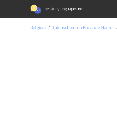
be.studylanguages.net
Belgium
Talenscholen in Provincie Namur