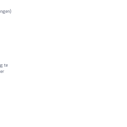
ingen)
g te
eer