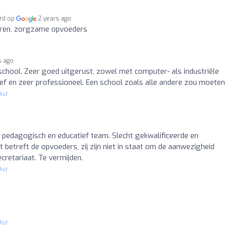
rd op
2 years ago
aren, zorgzame opvoeders
s ago
chool. Zeer goed uitgerust, zowel met computer- als industriële
tief en zeer professioneel. Een school zoals alle andere zou moeten 
kst
pedagogisch en educatief team. Slecht gekwalificeerde en
betreft de opvoeders, zij zijn niet in staat om de aanwezigheid
cretariaat. Te vermijden.
kst
kst