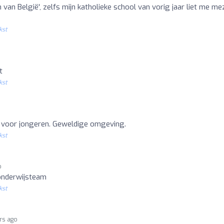
 van België', zelfs mijn katholieke school van vorig jaar liet me me
kst
t
kst
l voor jongeren. Geweldige omgeving.
kst
o
onderwijsteam
kst
rs ago