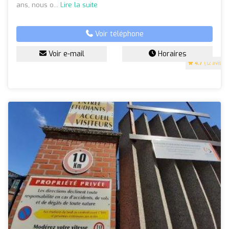
ans, nous o...
Lire la suite
Voir téléphone
Voir e-mail
Horaires
4.7
(12 avis)