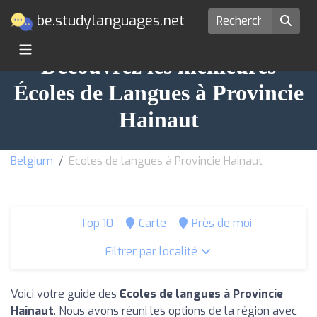
be.studylanguages.net
Découvrez les meilleures
Écoles de Langues à Provincie
Hainaut
Belgium
Ecoles de langues à Provincie Hainaut
Top 10
Carte
Près de moi
Filtrer par localité
Voici votre guide des
Ecoles de langues à Provincie
Hainaut
. Nous avons réuni les options de la région avec